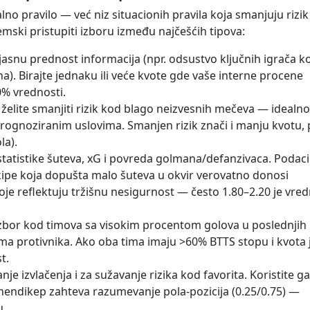
lno pravilo — već niz situacionih pravila koja smanjuju rizik 
mski pristupiti izboru između najčešćih tipova:
jasnu prednost informacija (npr. odsustvo ključnih igrača k
na). Birajte jednaku ili veće kvote gde vaše interne procene
0% vrednosti.
želite smanjiti rizik kod blago neizvesnih mečeva — idealno
 prognoziranim uslovima. Smanjen rizik znači i manju kvotu, 
la).
statistike šuteva, xG i povreda golmana/defanzivaca. Podaci
ekipe koja dopušta malo šuteva u okvir verovatno donosi
koje reflektuju tržišnu nesigurnost — često 1.80–2.20 je vre
bor kod timova sa visokim procentom golova u poslednjih
ma protivnika. Ako oba tima imaju >60% BTTS stopu i kvota 
t.
je izvlačenja i za sužavanje rizika kod favorita. Koristite g
i hendikep zahteva razumevanje pola-pozicija (0.25/0.75) —
u.