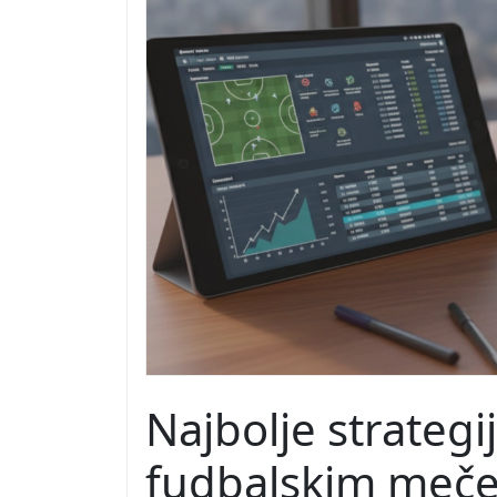
Najbolje strateg
fudbalskim meč