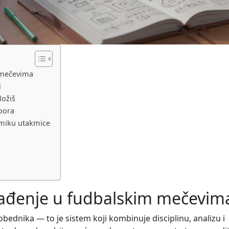
 mečevima
i
ložiš
zbora
namiku utakmice
lađenje u fudbalskim mečevim
ednika — to je sistem koji kombinuje disciplinu, analizu i