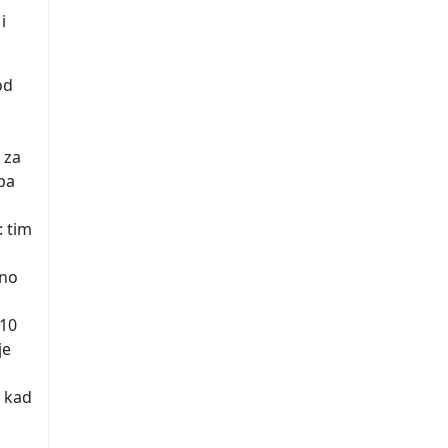
i
od
 za
pa
: tim
dno
 10
je
a kad