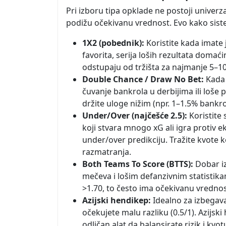
Pri izboru tipa opklade ne postoji univerza
podižu očekivanu vrednost. Evo kako siste
1X2 (pobednik):
Koristite kada imate 
favorita, serija loših rezultata domaći
odstupaju od tržišta za najmanje 5–1
Double Chance / Draw No Bet:
Kada 
čuvanje bankrola u derbijima ili loše
držite uloge nižim (npr. 1–1.5% bankro
Under/Over (najčešće 2.5):
Koristite 
koji stvara mnogo xG ali igra protiv 
under/over predikciju. Tražite kvote 
razmatranja.
Both Teams To Score (BTTS):
Dobar iz
mečeva i lošim defanzivnim statistika
>1.70, to često ima očekivanu vrednos
Azijski hendikep:
Idealno za izbegavan
očekujete malu razliku (0.5/1). Azijsk
odličan alat da balansirate rizik i kvot