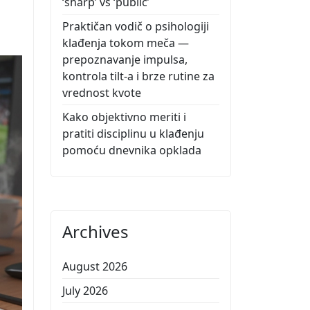
‘sharp’ vs ‘public’
Praktičan vodič o psihologiji
klađenja tokom meča —
prepoznavanje impulsa,
kontrola tilt-a i brze rutine za
vrednost kvote
Kako objektivno meriti i
pratiti disciplinu u klađenju
pomoću dnevnika opklada
Archives
August 2026
July 2026