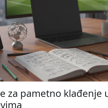
ije za pametno klađenje 
evima