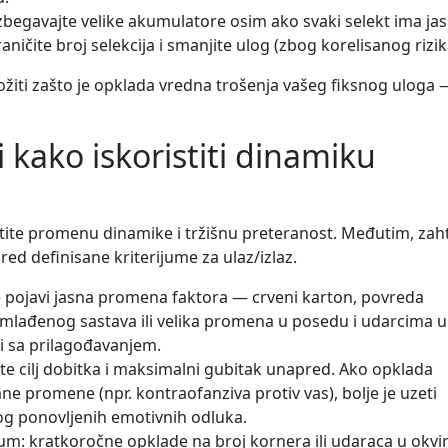
zbegavajte velike akumulatore osim ako svaki selekt ima ja
ničite broj selekcija i smanjite ulog (zbog korelisanog rizik
ožiti zašto je opklada vredna trošenja vašeg fiksnog uloga 
i kako iskoristiti dinamiku
tite promenu dinamike i tržišnu preteranost. Međutim, zah
red definisane kriterijume za ulaz/izlaz.
 pojavi jasna promena faktora — crveni karton, povreda
dmlađenog sastava ili velika promena u posedu i udarcima u
sni sa prilagođavanjem.
te cilj dobitka i maksimalni gubitak unapred. Ako opklada
ane promene (npr. kontraofanziva protiv vas), bolje je uzeti
og ponovljenih emotivnih odluka.
: kratkoročne opklade na broj kornera ili udaraca u okvi