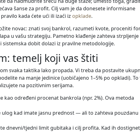
vate da nadmudrite sreću na duge staze; umesto toga, gradi
većava šanse za profit. Cilj vam je da donesete informisane
ravilo kada ćete ući ili izaći iz
opklade
.
ožite novac: znati svoj bankrol, razumeti kvote, proceniti f
klapa u vašu strategiju. Pametno klađenje zahteva strpljenje 
 sistemska dobit dolazi iz pravilne metodologije.
 temelj koji vas štiti
om svaka taktika lako propada. Vi treba da postavite ukupn
 podelite na manje jedinice (uobičajeno 1–5% po opkladi). T
lizujete na pozitivnim serijama.
e kao određeni procenat bankrola (npr. 2%). Ova metoda
 ulog kad imate jasnu prednost — ali to zahteva pouzdanu
te dnevni/tjedni limit gubitaka i cilj profita. Kad ih dostignet