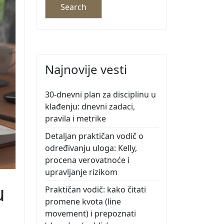
Najnovije vesti
30-dnevni plan za disciplinu u
klađenju: dnevni zadaci,
pravila i metrike
Detaljan praktičan vodič o
određivanju uloga: Kelly,
procena verovatnoće i
upravljanje rizikom
u
Praktičan vodič: kako čitati
promene kvota (line
movement) i prepoznati