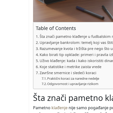
Table of Contents
Šta znači pametno klađenje u fudbalskim
Upravljanje bankrolom: temelj koji vas štit
Razumevanje kvota i tržišta pre nego što u
Kako birati tip opklade: primeri i pravila i
Uživo klađenje: kada i kako iskoristiti di
Koje statistike i metrike zaista vrede
Završne smernice i sledeći koraci
Praktični koraci za naredne nedelje
Odgovornost i upravljanje rizikom
Šta znači pametno k
Pametno
klađenje
nije samo pogađanje pob