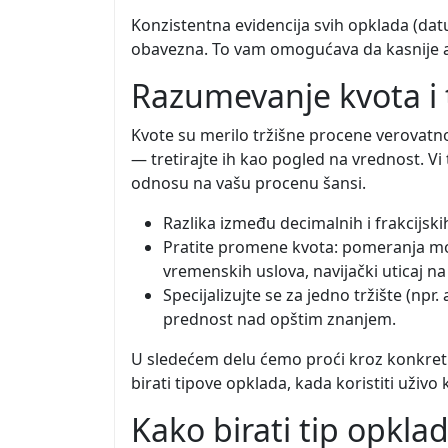
Konzistentna evidencija svih opklada (datu
obavezna. To vam omogućava da kasnije an
Razumevanje kvota i t
Kvote su merilo tržišne procene verovatn
— tretirajte ih kao pogled na vrednost. Vi 
odnosu na vašu procenu šansi.
Razlika između decimalnih i frakcijsk
Pratite promene kvota: pomeranja mo
vremenskih uslova, navijački uticaj na
Specijalizujte se za jedno tržište (npr
prednost nad opštim znanjem.
U sledećem delu ćemo proći kroz konkret
birati tipove opklada, kada koristiti uživo 
Kako birati tip opklad