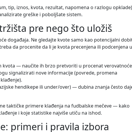
m, tip, iznos, kvota, rezultat, napomena o razlogu opklade)
alizirate greške i poboljšate sistem.
ržišta pre nego što uložiš
oće događaja. Ne gledajte kvote samo kao potencijalni dobi
treba da procenite da li je kvota precenjena ili podcenjena 
ih kvota — naučite ih brzo pretvoriti u procenat verovatnoće
gu signalizirati nove informacije (povrede, promena
 klađenje).
. azijske hendikepe ili under/over) — dubina znanja često daj
ne taktičke primere klađenja na fudbalske mečeve — kako
klađenje i koje statistike najviše utiču na ishod.
e: primeri i pravila izbora