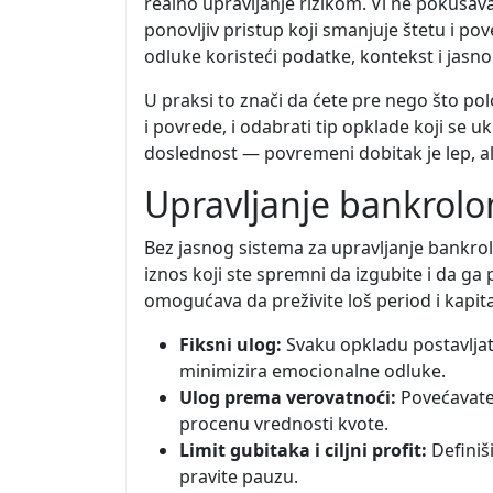
realno upravljanje rizikom. Vi ne pokuša
ponovljiv pristup koji smanjuje štetu i po
odluke koristeći podatke, kontekst i jasno p
U praksi to znači da ćete pre nego što pol
i povrede, i odabrati tip opklade koji se u
doslednost — povremeni dobitak je lep, ali
Upravljanje bankrolom:
Bez jasnog sistema za upravljanje bankrol
iznos koji ste spremni da izgubite i da ga
omogućava da preživite loš period i kapita
Fiksni ulog:
Svaku opkladu postavljat
minimizira emocionalne odluke.
Ulog prema verovatnoći:
Povećavate
procenu vrednosti kvote.
Limit gubitaka i ciljni profit:
Definiši
pravite pauzu.