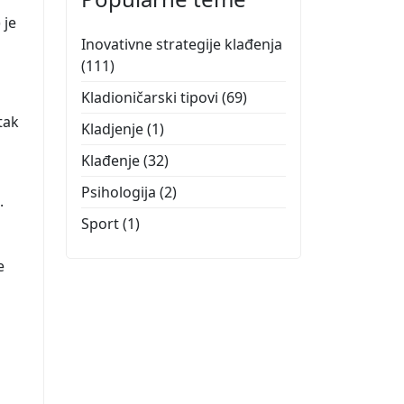
 je
Inovativne strategije klađenja
(111)
Kladioničarski tipovi
(69)
tak
Kladjenje
(1)
u
Klađenje
(32)
Psihologija
(2)
.
Sport
(1)
e