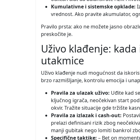
Kumulativne i sistemske opklade:
I
vrednost. Ako pravite akumulator, ogra
Pravilo prsta: ako ne možete jasno obrazl
preskočite je.
Uživo klađenje: kada 
utakmice
Uživo klađenje nudi mogućnost da iskoris
brzo razmišljanje, kontrolu emocija i unap
Pravila za ulazak uživo:
Uđite kad se
ključnog igrača, neočekivan start po
okvir. Tražite situacije gde tržište ka
Pravila za izlazak i cash-out:
Postavi
prelazi definisani rizik zbog neočekiv
manji gubitak nego lomiti bankrol zb
Specifične taktike:
– Bet on momentum