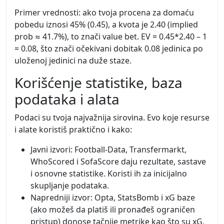
Primer vrednosti: ako tvoja procena za domaću
pobedu iznosi 45% (0.45), a kvota je 2.40 (implied
prob ≈ 41.7%), to znači value bet. EV = 0.45*2.40 – 1
= 0.08, što znači očekivani dobitak 0.08 jedinica po
uloženoj jedinici na duže staze.
Korišćenje statistike, baza
podataka i alata
Podaci su tvoja najvažnija sirovina. Evo koje resurse
i alate koristiš praktično i kako:
Javni izvori: Football-Data, Transfermarkt,
WhoScored i SofaScore daju rezultate, sastave
i osnovne statistike. Koristi ih za inicijalno
skupljanje podataka.
Napredniji izvor: Opta, StatsBomb i xG baze
(ako možeš da platiš ili pronađeš ograničen
pristup) donose tačnije metrike kao što su xG,