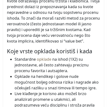
Kvote odražavaju procenu tržišta i kladionica. Tvoja
prednost dolazi iz prepoznavanja kada su kvote
nepravedne u odnosu na tvoju sopstvenu procenu
ishoda. To znači da moraš razviti metod za procenu
verovatnoće (često jednostavan model ili jasno
pravilo) i uporediti je sa tržišnim kvotama. Kad
tvoja procena daje veću verovatnoću nego što
kvota implicira, identifikovao si “value bet”.
Koje vrste opklada koristiš i kada
Standardne
opklade
na ishod (1X2) su
jednostavne, ali često zahtevaju preciznu
procenu favorita i autsajdera.
Opklade na hendikep i golove nude
mogućnost boljeg odnosa rizika i nagrade ako
očekuješ razliku u snazi timova ili tempo igre.
Live klađenje je korisno ako možeš brzo
analizirati promene u utakmici, ali
podrazumeva veću disciplinu i stroža pravila