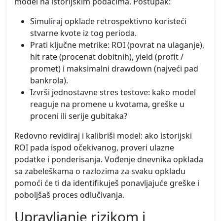
model na istorijskim podacima. Postupak:
Simuliraj opklade retrospektivno koristeći
stvarne kvote iz tog perioda.
Prati ključne metrike: ROI (povrat na ulaganje),
hit rate (procenat dobitnih), yield (profit /
promet) i maksimalni drawdown (najveći pad
bankrola).
Izvrši jednostavne stres testove: kako model
reaguje na promene u kvotama, greške u
proceni ili serije gubitaka?
Redovno revidiraj i kalibriši model: ako istorijski
ROI pada ispod očekivanog, proveri ulazne
podatke i ponderisanja. Vođenje dnevnika opklada
sa zabeleškama o razlozima za svaku opkladu
pomoći će ti da identifikuješ ponavljajuće greške i
poboljšaš proces odlučivanja.
Upravljanje rizikom i