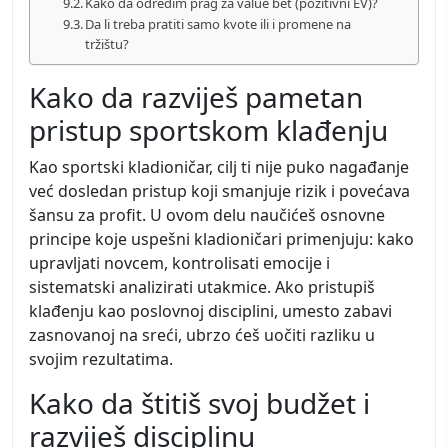
Kako da odredim prag za value bet (pozitivni EV)?
Da li treba pratiti samo kvote ili i promene na
tržištu?
Kako da razviješ pametan
pristup sportskom klađenju
Kao sportski kladioničar, cilj ti nije puko nagađanje
već dosledan pristup koji smanjuje rizik i povećava
šansu za profit. U ovom delu naučićeš osnovne
principe koje uspešni kladioničari primenjuju: kako
upravljati novcem, kontrolisati emocije i
sistematski analizirati utakmice. Ako pristupiš
klađenju kao poslovnoj disciplini, umesto zabavi
zasnovanoj na sreći, ubrzo ćeš uočiti razliku u
svojim rezultatima.
Kako da štitiš svoj budžet i
razviješ disciplinu