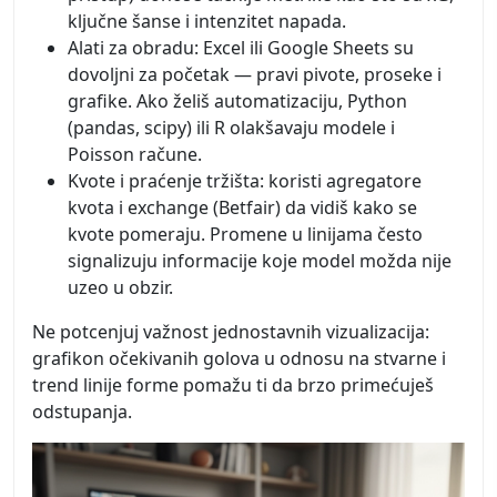
ključne šanse i intenzitet napada.
Alati za obradu: Excel ili Google Sheets su
dovoljni za početak — pravi pivote, proseke i
grafike. Ako želiš automatizaciju, Python
(pandas, scipy) ili R olakšavaju modele i
Poisson račune.
Kvote i praćenje tržišta: koristi agregatore
kvota i exchange (Betfair) da vidiš kako se
kvote pomeraju. Promene u linijama često
signalizuju informacije koje model možda nije
uzeo u obzir.
Ne potcenjuj važnost jednostavnih vizualizacija:
grafikon očekivanih golova u odnosu na stvarne i
trend linije forme pomažu ti da brzo primećuješ
odstupanja.