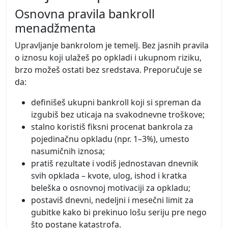
Osnovna pravila bankroll
menadžmenta
Upravljanje bankrolom je temelj. Bez jasnih pravila
o iznosu koji ulažeš po opkladi i ukupnom riziku,
brzo možeš ostati bez sredstava. Preporučuje se
da:
definišeš ukupni bankroll koji si spreman da
izgubiš bez uticaja na svakodnevne troškove;
stalno koristiš fiksni procenat bankrola za
pojedinačnu opkladu (npr. 1–3%), umesto
nasumičnih iznosa;
pratiš rezultate i vodiš jednostavan dnevnik
svih opklada – kvote, ulog, ishod i kratka
beleška o osnovnoj motivaciji za opkladu;
postaviš dnevni, nedeljni i mesečni limit za
gubitke kako bi prekinuo lošu seriju pre nego
što postane katastrofa.