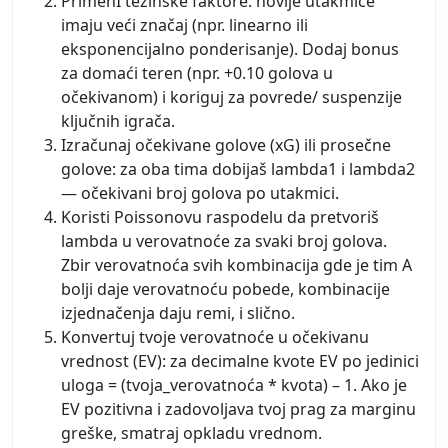
PrimenI težinske faktore: novije utakmice
imaju veći značaj (npr. linearno ili
eksponencijalno ponderisanje). Dodaj bonus
za domaći teren (npr. +0.10 golova u
očekivanom) i koriguj za povrede/ suspenzije
ključnih igrača.
Izračunaj očekivane golove (xG) ili prosečne
golove: za oba tima dobijaš lambda1 i lambda2
— očekivani broj golova po utakmici.
Koristi Poissonovu raspodelu da pretvoriš
lambda u verovatnoće za svaki broj golova.
Zbir verovatnoća svih kombinacija gde je tim A
bolji daje verovatnoću pobede, kombinacije
izjednačenja daju remi, i slično.
Konvertuj tvoje verovatnoće u očekivanu
vrednost (EV): za decimalne kvote EV po jedinici
uloga = (tvoja_verovatnoća * kvota) – 1. Ako je
EV pozitivna i zadovoljava tvoj prag za marginu
greške, smatraj opkladu vrednom.