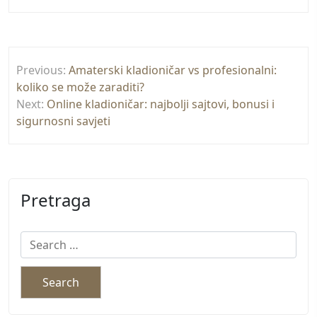
Post
Previous:
Amaterski kladioničar vs profesionalni:
navigation
koliko se može zaraditi?
Next:
Online kladioničar: najbolji sajtovi, bonusi i
sigurnosni savjeti
Pretraga
Search
for: