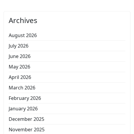
Archives
August 2026
July 2026
June 2026
May 2026
April 2026
March 2026
February 2026
January 2026
December 2025
November 2025