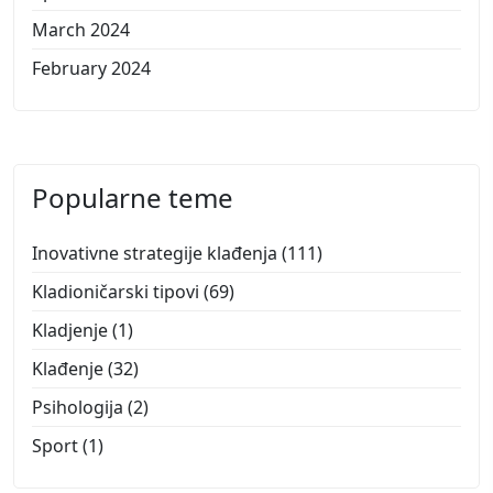
March 2024
February 2024
Popularne teme
Inovativne strategije klađenja
(111)
Kladioničarski tipovi
(69)
Kladjenje
(1)
Klađenje
(32)
Psihologija
(2)
Sport
(1)