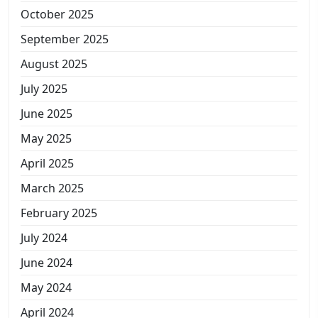
October 2025
September 2025
August 2025
July 2025
June 2025
May 2025
April 2025
March 2025
February 2025
July 2024
June 2024
May 2024
April 2024