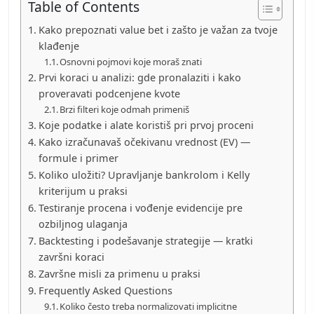
Table of Contents
Kako prepoznati value bet i zašto je važan za tvoje
klađenje
Osnovni pojmovi koje moraš znati
Prvi koraci u analizi: gde pronalaziti i kako
proveravati podcenjene kvote
Brzi filteri koje odmah primeniš
Koje podatke i alate koristiš pri prvoj proceni
Kako izračunavaš očekivanu vrednost (EV) —
formule i primer
Koliko uložiti? Upravljanje bankrolom i Kelly
kriterijum u praksi
Testiranje procena i vođenje evidencije pre
ozbiljnog ulaganja
Backtesting i podešavanje strategije — kratki
završni koraci
Završne misli za primenu u praksi
Frequently Asked Questions
Koliko često treba normalizovati implicitne