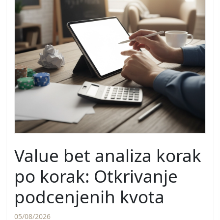
Value bet analiza korak
po korak: Otkrivanje
podcenjenih kvota
05/08/2026