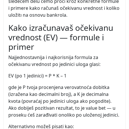
sledećem delu ćemo proći kroz konkretne formule
i primere kako računaš očekivanu vrednost i koliko
uložitı na osnovu bankrola.
Kako izračunavaš očekivanu
vrednost (EV) — formule i
primer
Najjednostavnija i najkorisnija formula za
očekivanu vrednost po jedinici uloga glasi:
EV (po 1 jedinici) = P * K – 1
gde je P tvoja procenjena verovatnoća dobitka
(izražena kao decimalni broj), a K je decimalna
kvota (povraćaj po jedinici uloga ako pogodite).
Ako dobiješ pozitivan rezultat, to je value bet — u
proseku ćeš zarađivati onoliko po uloženoj jedinici.
Alternativno možeš pisati kao: