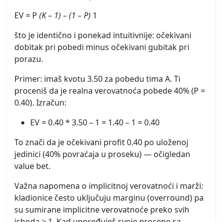
EV = P
(K – 1) – (1 – P)
1
što je identično i ponekad intuitivnije: očekivani
dobitak pri pobedi minus očekivani gubitak pri
porazu.
Primer: imaš kvotu 3.50 za pobedu tima A. Ti
proceniš da je realna verovatnoća pobede 40% (P =
0.40). Izračun:
EV = 0.40 * 3.50 – 1 = 1.40 – 1 = 0.40
To znači da je očekivani profit 0.40 po uloženoj
jedinici (40% povraćaja u proseku) — očigledan
value bet.
Važna napomena o implicitnoj verovatnoći i marži:
kladionice često uključuju marginu (overround) pa
su sumirane implicitne verovatnoće preko svih
ishoda > 1. Kad upoređuješ svoje procene sa