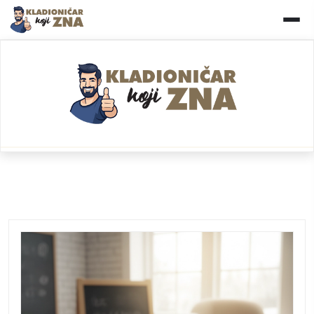
Skip
to
content