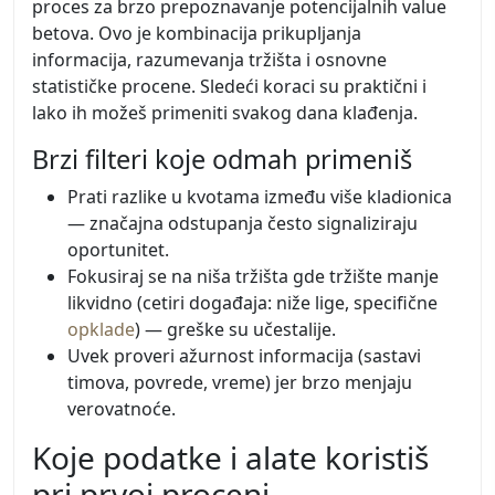
proces za brzo prepoznavanje potencijalnih value
betova. Ovo je kombinacija prikupljanja
informacija, razumevanja tržišta i osnovne
statističke procene. Sledeći koraci su praktični i
lako ih možeš primeniti svakog dana klađenja.
Brzi filteri koje odmah primeniš
Prati razlike u kvotama između više kladionica
— značajna odstupanja često signaliziraju
oportunitet.
Fokusiraj se na niša tržišta gde tržište manje
likvidno (cetiri događaja: niže lige, specifične
opklade
) — greške su učestalije.
Uvek proveri ažurnost informacija (sastavi
timova, povrede, vreme) jer brzo menjaju
verovatnoće.
Koje podatke i alate koristiš
pri prvoj proceni