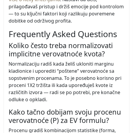
prilagođavaš pristup i držiš emocije pod kontrolom
— to su ključni faktori koji razlikuju povremene
dobitke od održivog profita.
Frequently Asked Questions
Koliko često treba normalizovati
implicitne verovatnoće kvota?
Normalizaciju radiš kada želiš ukloniti marginu
kladionice i uporediti “poštene” verovatnoće sa
sopstvenim procenama. To je posebno korisno pri
proceni 1X2 tržišta ili kada upoređuješ kvote iz
različitih izvora — radi se po potrebi, pre konačne
odluke o opkladi.
Kako tačno dobijam svoju procenu
verovatnoće (P) za EV formulu?
Procenu gradiš kombinacijom statistike (forma,