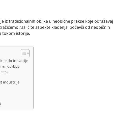
 je iz tradicionalnih oblika u neobične prakse koje odražava
istražićemo različite aspekte klađenja, počevši od neobičnih
 tokom istorije.
cije do inovacije
zarnih opklada
turama
t industrije
i