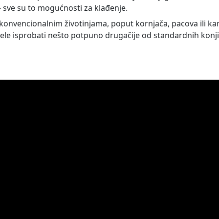
sve su to mogućnosti za klađenje.
konvencionalnim životinjama, poput kornjača, pacova ili ka
i žele isprobati nešto potpuno drugačije od standardnih konj