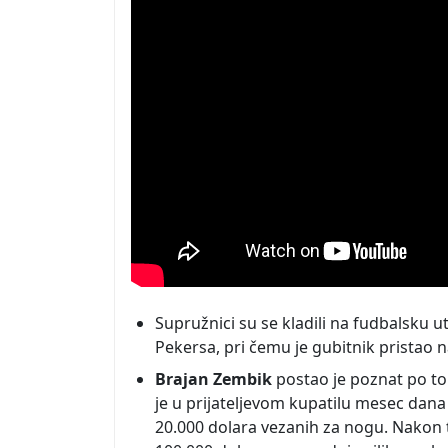
Supružnici su se kladili na fudbalsku u
Pekersa, pri čemu je gubitnik pristao n
Brajan Zembik
postao je poznat po to
je u prijateljevom kupatilu mesec dana
20.000 dolara vezanih za nogu. Nakon 