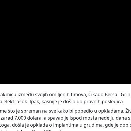
takmicu između svojih omiljenih timova, Čikago Bersa i Grin
a elektrošok. Ipak, kasnije je došlo do pravnih posledica.
me što je spreman na sve kako bi pobedio u opkladama. Ži
 zarad 7.000 dolara, a spavao je ispod mosta nedelju dana s
toga, došla je opklada o implantima u grudima, gde je dobi