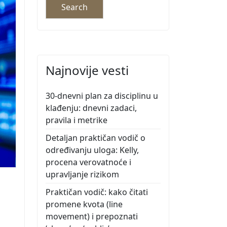
Najnovije vesti
30-dnevni plan za disciplinu u
klađenju: dnevni zadaci,
pravila i metrike
Detaljan praktičan vodič o
određivanju uloga: Kelly,
procena verovatnoće i
upravljanje rizikom
Praktičan vodič: kako čitati
promene kvota (line
movement) i prepoznati