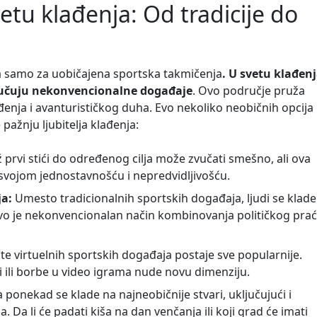
tu klađenja: Od tradicije do
a samo za uobičajena sportska takmičenja
. U svetu klađen
ključuju nekonvencionalne događaje
. Ovo područje pruža
đenja i avanturističkog duha. Evo nekoliko neobičnih opcija
pažnju ljubitelja klađenja:
ž prvi stići do određenog cilja može zvučati smešno, ali ova
e svojom jednostavnošću i nepredvidljivošću.
ja:
Umesto tradicionalnih sportskih događaja, ljudi se klade
 Ovo je nekonvencionalan način kombinovanja političkog pra
te virtuelnih sportskih događaja postaje sve popularnije.
vi ili borbe u video igrama nude novu dimenziju.
ja ponekad se klade na najneobičnije stvari, uključujući i
 Da li će padati kiša na dan venčanja ili koji grad će imati