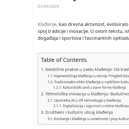
03/04/2024
Klađenje
, kao drevna aktivnost, evoluiralo
spoj tradicije i inovacije. U ovom tekstu, 
događaja i sportova i fascinantnih opklada
Table of Contents
Neobične prakse u svetu klađenja: Od tradi
Najneobičnija klađenja u istoriji: Pregled bi
Tradicionalni oblici klađenja u različitim kul
Kulturološki uvid u stare forme klađenja
Tehnološka inovacija u klađenju: Budućnos
Upotreba AI u VR tehnologiji u klađenju
Digitalizacija i sigurnost u online klađenju
Društveni i kulturni uticaj klađenja
Kockanje i klađenje u umetnosti i pop kultur