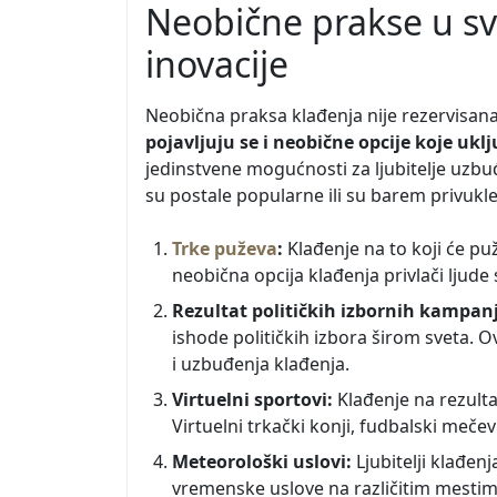
Neobične prakse u sve
inovacije
Neobična praksa klađenja nije rezervisan
pojavljuju se i neobične opcije koje u
jedinstvene mogućnosti za ljubitelje uzbu
su postale popularne ili su barem privukle 
Trke puževa
:
Klađenje na to koji će pu
neobična opcija klađenja privlači ljud
Rezultat političkih izbornih kampan
ishode političkih izbora širom sveta.
i uzbuđenja klađenja.
Virtuelni sportovi:
Klađenje na rezulta
Virtuelni trkački konji, fudbalski meče
Meteorološki uslovi:
Ljubitelji klađen
vremenske uslove na različitim mestima.