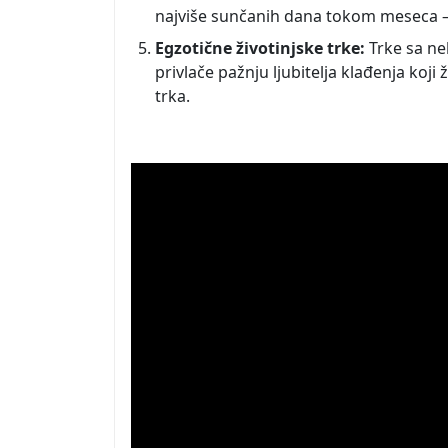
najviše sunčanih dana tokom meseca – 
Egzotične životinjske trke:
Trke sa ne
privlače pažnju ljubitelja klađenja koj
trka.