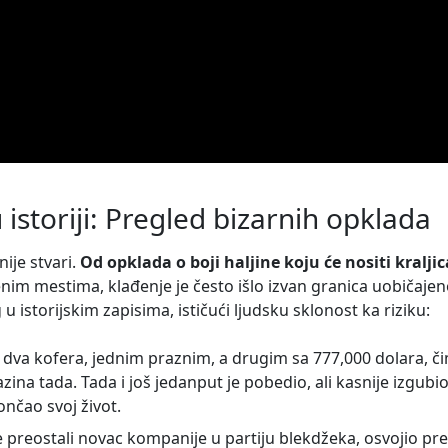
istoriji: Pregled bizarnih opklada
nije stvari.
Od opklada o boji haljine koju će nositi kraljic
im mestima, klađenje je često išlo izvan granica uobičajen
 u istorijskim zapisima, ističući ljudsku sklonost ka riziku:
a dva kofera, jednim praznim, a drugim sa 777,000 dolara, č
azina tada. Tada i još jedanput je pobedio, ali kasnije izgubio
nčao svoj život.
je preostali novac kompanije u partiju blekdžeka, osvojio pr