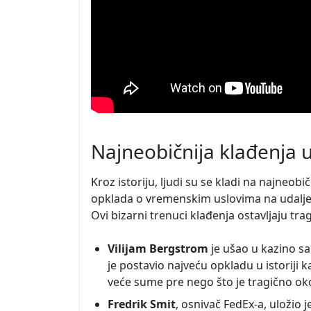
Najneobičnija klađenja u 
Kroz istoriju, ljudi su se kladi na najneobič
opklada o vremenskim uslovima na udaljen
Ovi bizarni trenuci klađenja ostavljaju trag
Vilijam Bergstrom
je ušao u kazino s
je postavio najveću opkladu u istoriji k
veće sume pre nego što je tragično oko
Fredrik Smit
, osnivač FedEx-a, uložio 