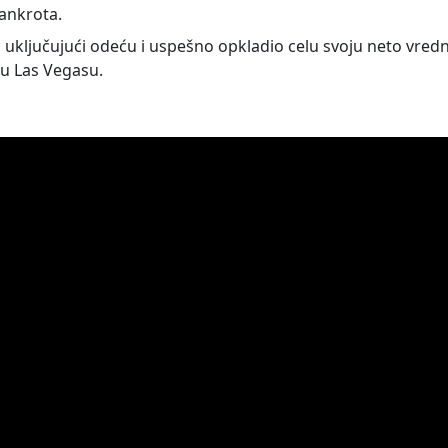
ankrota.
 uključujući odeću i uspešno opkladio celu svoju neto vred
 u Las Vegasu.