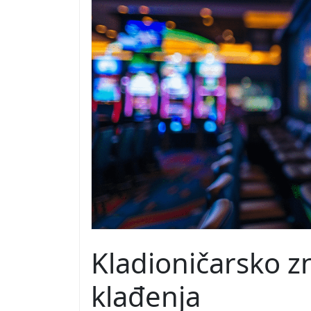
Kladioničarsko z
klađenja