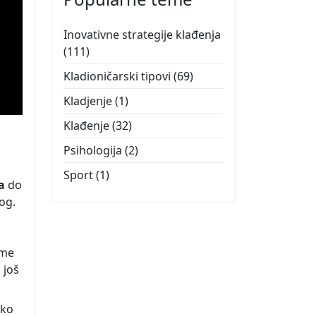
Inovativne strategije klađenja
(111)
Kladioničarski tipovi
(69)
Kladjenje
(1)
Klađenje
(32)
Psihologija
(2)
Sport
(1)
a
do
og.
ime
 još
eko