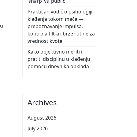
‘sharp’ vs ‘public’
Praktičan vodič o psihologiji
klađenja tokom meča —
ju
prepoznavanje impulsa,
kontrola tilt-a i brze rutine za
vrednost kvote
Kako objektivno meriti i
pratiti disciplinu u klađenju
pomoću dnevnika opklada
Archives
August 2026
July 2026