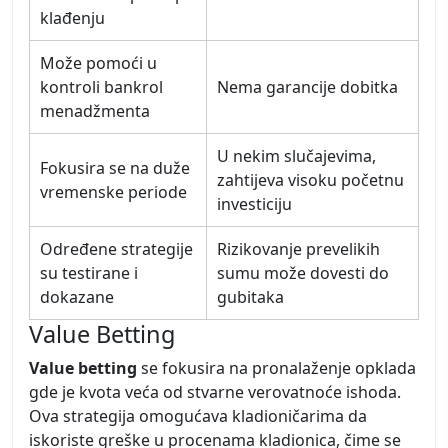
klađenju
Može pomoći u
kontroli bankrol
Nema garancije dobitka
menadžmenta
U nekim slučajevima,
Fokusira se na duže
zahtijeva visoku početnu
vremenske periode
investiciju
Određene strategije
Rizikovanje prevelikih
su testirane i
sumu može dovesti do
dokazane
gubitaka
Value Betting
Value betting
se fokusira na pronalaženje opklada
gde je kvota veća od stvarne verovatnoće ishoda.
Ova strategija omogućava kladioničarima da
iskoriste greške u procenama kladionica, čime se