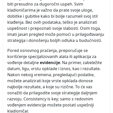
biti presudno za dugoročni uspeh. Svim
kladioničarima je važno da prate svoje uloge,
dobitke i gubitke kako bi bolje razumeli svoj stil
klađenja. Bez ovih podataka, teško je analizirati
uspešnost i prepoznati svoje slabosti. Osim toga,
imati jasan pregled može pomoći u prilagođavanju
strategija i donošenju boljih odluka u budućnosti.
Pored osnovnog praćenja, preporučuje se
korišćenje specijalizovanih alata ili aplikacija za
vođenje detaljne
evidencije
. Na primer, zabeležite
datum, ligu, vrstu opklade i iznos, kao i rezultate.
Nakon nekog vremena, pregledajući podatke,
možete analizirati koje vrste opklada donose
najbolje rezultate, a koje su rizične. To će vas
osnažiti da prilagodite svoje strategije daljnjem
razvoju. Consistency is key; samo s redovnim
vođenjem evidencije možete postati uspešniji
kladioničar.