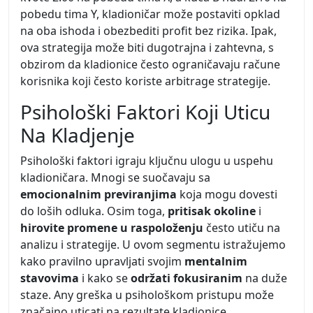
pobedu tima Y, kladioničar može postaviti opklad
na oba ishoda i obezbediti profit bez rizika. Ipak,
ova strategija može biti dugotrajna i zahtevna, s
obzirom da kladionice često ograničavaju račune
korisnika koji često koriste arbitrage strategije.
Psihološki Faktori Koji Uticu
Na Kladjenje
Psihološki faktori igraju ključnu ulogu u uspehu
kladioničara. Mnogi se suočavaju sa
emocionalnim previranjima
koja mogu dovesti
do loših odluka. Osim toga,
pritisak okoline
i
hirovite promene u raspoloženju
često utiču na
analizu i strategije. U ovom segmentu istražujemo
kako pravilno upravljati svojim
mentalnim
stavovima
i kako se
održati fokusiranim
na duže
staze. Any greška u psihološkom pristupu može
značajno uticati na rezultate kladionice.