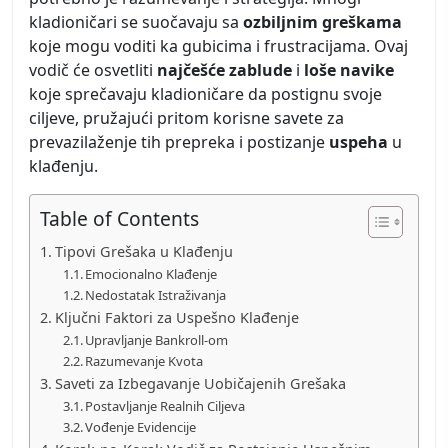
kladioničari se suočavaju sa
ozbiljnim greškama
koje mogu voditi ka gubicima i frustracijama. Ovaj
vodič će osvetliti
najčešće zablude
i
loše navike
koje sprečavaju kladioničare da postignu svoje
ciljeve, pružajući pritom korisne savete za
prevazilaženje tih prepreka i postizanje
uspeha
u
klađenju.
Table of Contents
Tipovi Grešaka u Klađenju
Emocionalno Klađenje
Nedostatak Istraživanja
Ključni Faktori za Uspešno Klađenje
Upravljanje Bankroll-om
Razumevanje Kvota
Saveti za Izbegavanje Uobičajenih Grešaka
Postavljanje Realnih Ciljeva
Vođenje Evidencije