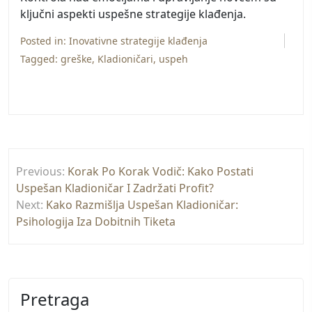
ključni aspekti uspešne strategije klađenja.
Posted in:
Inovativne strategije klađenja
Tagged:
greške
,
Kladioničari
,
uspeh
Post
Previous:
Korak Po Korak Vodič: Kako Postati
navigation
Uspešan Kladioničar I Zadržati Profit?
Next:
Kako Razmišlja Uspešan Kladioničar:
Psihologija Iza Dobitnih Tiketa
Pretraga