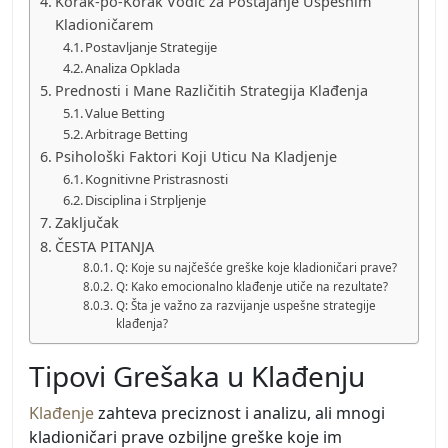
Korak-po-Korak Vodič za Postajanje Uspešnim
Kladioničarem
Postavljanje Strategije
Analiza Opklada
Prednosti i Mane Različitih Strategija Klađenja
Value Betting
Arbitrage Betting
Psihološki Faktori Koji Uticu Na Kladjenje
Kognitivne Pristrasnosti
Disciplina i Strpljenje
Zaključak
ČESTA PITANJA
Q: Koje su najčešće greške koje kladioničari prave?
Q: Kako emocionalno klađenje utiče na rezultate?
Q: Šta je važno za razvijanje uspešne strategije
klađenja?
Tipovi Grešaka u Klađenju
Klađenje
zahteva preciznost i analizu, ali mnogi
kladioničari prave ozbiljne greške koje im