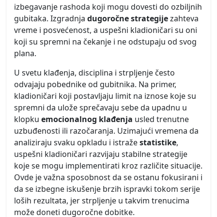
izbegavanje rashoda koji mogu dovesti do ozbiljnih
gubitaka. Izgradnja
dugoročne strategije
zahteva
vreme i posvećenost, a uspešni kladioničari su oni
koji su spremni na čekanje i ne odstupaju od svog
plana.
U svetu klađenja, disciplina i strpljenje često
odvajaju pobednike od gubitnika. Na primer,
kladioničari koji postavljaju limit na iznose koje su
spremni da ulože sprečavaju sebe da upadnu u
klopku
emocionalnog klađenja
usled trenutne
uzbuđenosti ili razočaranja. Uzimajući vremena da
analiziraju svaku opkladu i istraže
statistike
,
uspešni kladioničari razvijaju stabilne strategije
koje se mogu implementirati kroz različite situacije.
Ovde je važna sposobnost da se ostanu fokusirani i
da se izbegne iskušenje brzih ispravki tokom serije
loših rezultata, jer strpljenje u takvim trenucima
može doneti dugoročne dobitke.