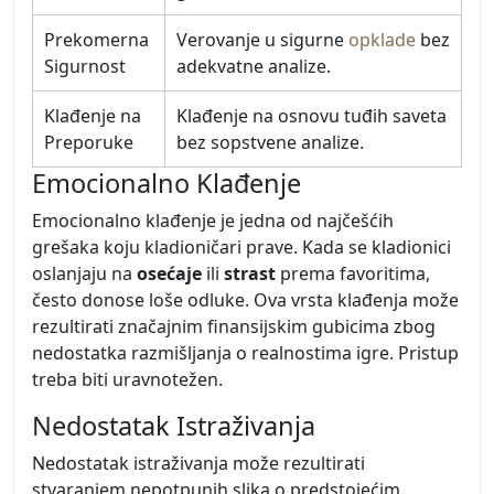
Prekomerna
Verovanje u sigurne
opklade
bez
Sigurnost
adekvatne analize.
Klađenje na
Klađenje na osnovu tuđih saveta
Preporuke
bez sopstvene analize.
Emocionalno Klađenje
Emocionalno klađenje je jedna od najčešćih
grešaka koju kladioničari prave. Kada se kladionici
oslanjaju na
osećaje
ili
strast
prema favoritima,
često donose loše odluke. Ova vrsta klađenja može
rezultirati značajnim finansijskim gubicima zbog
nedostatka razmišljanja o realnostima igre. Pristup
treba biti uravnotežen.
Nedostatak Istraživanja
Nedostatak istraživanja može rezultirati
stvaranjem nepotpunih slika o predstojećim