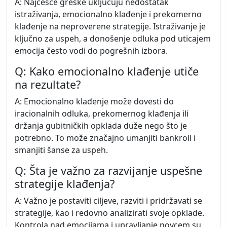
A: Najčešće greške uključuju nedostatak
istraživanja, emocionalno klađenje i prekomerno
klađenje na neproverene strategije. Istraživanje je
ključno za uspeh, a donošenje odluka pod uticajem
emocija često vodi do pogrešnih izbora.
Q: Kako emocionalno klađenje utiče
na rezultate?
A: Emocionalno klađenje može dovesti do
iracionalnih odluka, prekomernog klađenja ili
držanja gubitničkih opklada duže nego što je
potrebno. To može značajno umanjiti bankroll i
smanjiti šanse za uspeh.
Q: Šta je važno za razvijanje uspešne
strategije klađenja?
A: Važno je postaviti ciljeve, razviti i pridržavati se
strategije, kao i redovno analizirati svoje opklade.
Kontrola nad emocijama i upravljanje novcem su