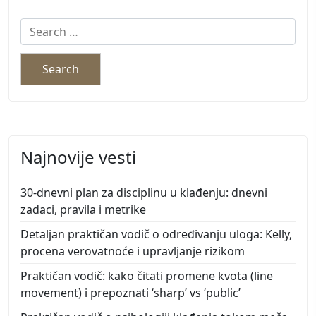
Search
for:
Najnovije vesti
30-dnevni plan za disciplinu u klađenju: dnevni
zadaci, pravila i metrike
Detaljan praktičan vodič o određivanju uloga: Kelly,
procena verovatnoće i upravljanje rizikom
Praktičan vodič: kako čitati promene kvota (line
movement) i prepoznati ‘sharp’ vs ‘public’