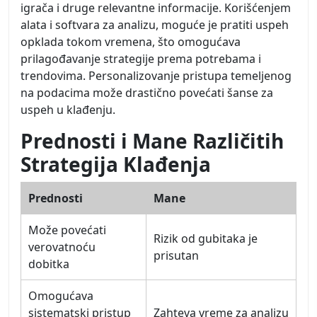
igrača i druge relevantne informacije. Korišćenjem
alata i softvara za analizu, moguće je pratiti uspeh
opklada tokom vremena, što omogućava
prilagođavanje strategije prema potrebama i
trendovima. Personalizovanje pristupa temeljenog
na podacima može drastično povećati šanse za
uspeh u klađenju.
Prednosti i Mane Različitih
Strategija Klađenja
Prednosti
Mane
Može povećati
Rizik od gubitaka je
verovatnoću
prisutan
dobitka
Omogućava
sistematski pristup
Zahteva vreme za analizu