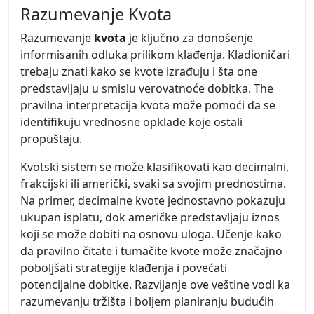
Razumevanje Kvota
Razumevanje
kvota
je ključno za donošenje
informisanih odluka prilikom klađenja. Kladioničari
trebaju znati kako se kvote izrađuju i šta one
predstavljaju u smislu verovatnoće dobitka. The
pravilna interpretacija kvota može pomoći da se
identifikuju vrednosne opklade koje ostali
propuštaju.
Kvotski sistem se može klasifikovati kao decimalni,
frakcijski ili američki, svaki sa svojim prednostima.
Na primer, decimalne kvote jednostavno pokazuju
ukupan isplatu, dok američke predstavljaju iznos
koji se može dobiti na osnovu uloga. Učenje kako
da pravilno čitate i tumačite kvote može značajno
poboljšati strategije klađenja i povećati
potencijalne dobitke. Razvijanje ove veštine vodi ka
razumevanju tržišta i boljem planiranju budućih