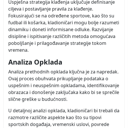
Uspješna strategija klađenja uključuje definisanje
ciljeva i postavljanje pravila za klađenje.
Fokusirajući se na određene sportove, kao što su
fudbal ili košarka, kladioničari mogu bolje razumeti
dinamiku i doneti informisane odluke. Razvijanje
disipline i ispitivanje različitih metoda omogućava
poboljšanje i prilagođavanje strategije tokom
vremena.
Analiza Opklada
Analiza prethodnih opklada ključna je za napredak.
Ovaj proces obuhvata prikupljanje podataka o
uspešnim i neuspešnim opkladama, identifikovanje
obrazaca i donošenje zaključaka kako bi se sprečile
slične greške u budućnosti.
U detaljnoj analizi opklada, kladioničari bi trebali da
razmotre različite aspekte kao što su tipovi
sportskih događaja, vremenski uslovi, povrede