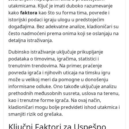
utakmicama. Ključ je imati duboko razumevanje
kako
faktora
kao što su forma tima, povrede i
istorijski podaci igraju ulogu u predstojećim
događajima. Bez adekvatne analize, kladioničari su
često nadmoćeni prema onima koji se oslanjaju na
detaljna istraživanja.
Dubinsko istraživanje uključuje prikupljanje
podataka o timovima, igračima, statistici i
trenutnim trendovima. Na primer, praćenje
povreda igrača i njihovih uticaja na timsku igru
može u velikoj meri da pomogne u donošenju
informisane odluke. Ono takođe uključuje analizu
prethodnih međusobnih susreta, uslova na terenu,
kao i trenutne forme igrača. Na ovaj način,
kladioničari mogu bolje predvideti ishod utakmica i
smanjiti rizik od grešaka.
Ključni Faktori za Uspešno