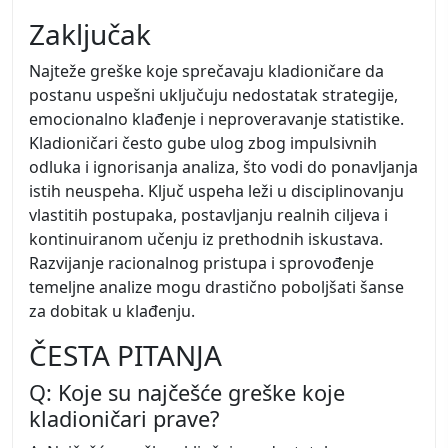
Zaključak
Najteže greške koje sprečavaju kladioničare da
postanu uspešni uključuju nedostatak strategije,
emocionalno klađenje i neproveravanje statistike.
Kladioničari često gube ulog zbog impulsivnih
odluka i ignorisanja analiza, što vodi do ponavljanja
istih neuspeha. Ključ uspeha leži u disciplinovanju
vlastitih postupaka, postavljanju realnih ciljeva i
kontinuiranom učenju iz prethodnih iskustava.
Razvijanje racionalnog pristupa i sprovođenje
temeljne analize mogu drastično poboljšati šanse
za dobitak u klađenju.
ČESTA PITANJA
Q: Koje su najčešće greške koje
kladioničari prave?