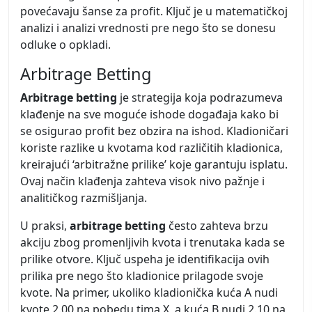
povećavaju šanse za profit. Ključ je u matematičkoj
analizi i analizi vrednosti pre nego što se donesu
odluke o opkladi.
Arbitrage Betting
Arbitrage betting
je strategija koja podrazumeva
klađenje na sve moguće ishode događaja kako bi
se osigurao profit bez obzira na ishod. Kladioničari
koriste razlike u kvotama kod različitih kladionica,
kreirajući ‘arbitražne prilike’ koje garantuju isplatu.
Ovaj način klađenja zahteva visok nivo pažnje i
analitičkog razmišljanja.
U praksi,
arbitrage betting
često zahteva brzu
akciju zbog promenljivih kvota i trenutaka kada se
prilike otvore. Ključ uspeha je identifikacija ovih
prilika pre nego što kladionice prilagode svoje
kvote. Na primer, ukoliko kladionička kuća A nudi
kvote 2.00 na pobedu tima X, a kuća B nudi 2.10 na