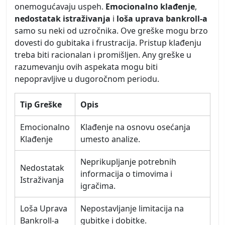
onemogućavaju uspeh.
Emocionalno klađenje
,
nedostatak istraživanja
i
loša uprava bankroll-a
samo su neki od uzročnika. Ove greške mogu brzo
dovesti do gubitaka i frustracija. Pristup klađenju
treba biti racionalan i promišljen. Any greške u
razumevanju ovih aspekata mogu biti
nepopravljive u dugoročnom periodu.
Tip Greške
Opis
Emocionalno
Klađenje na osnovu osećanja
Klađenje
umesto analize.
Neprikupljanje potrebnih
Nedostatak
informacija o timovima i
Istraživanja
igračima.
Loša Uprava
Nepostavljanje limitacija na
Bankroll-a
gubitke i dobitke.