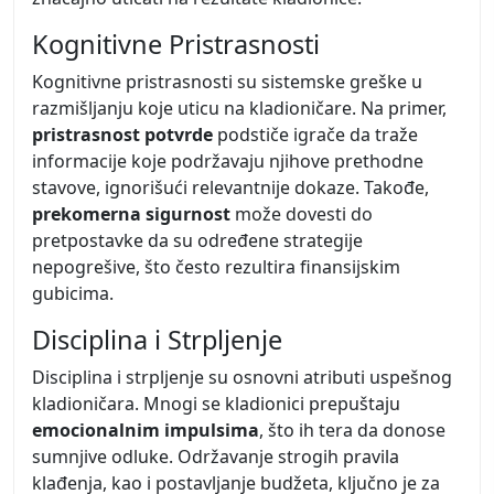
Kognitivne Pristrasnosti
Kognitivne pristrasnosti su sistemske greške u
razmišljanju koje uticu na kladioničare. Na primer,
pristrasnost potvrde
podstiče igrače da traže
informacije koje podržavaju njihove prethodne
stavove, ignorišući relevantnije dokaze. Takođe,
prekomerna sigurnost
može dovesti do
pretpostavke da su određene strategije
nepogrešive, što često rezultira finansijskim
gubicima.
Disciplina i Strpljenje
Disciplina i strpljenje su osnovni atributi uspešnog
kladioničara. Mnogi se kladionici prepuštaju
emocionalnim impulsima
, što ih tera da donose
sumnjive odluke. Održavanje strogih pravila
klađenja, kao i postavljanje budžeta, ključno je za