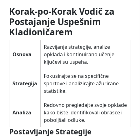
Korak-po-Korak Vodič za
Postajanje Uspešnim
Kladioničarem
Razvijanje strategije, analize
Osnova
opklada i kontinuirano učenje
ključevi su uspeha.
Fokusirajte se na specifične
Strategija
sportove i analizirajte ažurirane
statistike.
Redovno pregledajte svoje opklade
Analiza
kako biste identifikovali obrasce i
poboljšali odluke.
Postavljanje Strategije