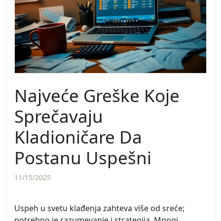
Najveće Greške Koje
Sprečavaju
Kladioničare Da
Postanu Uspešni
11/15/2025
Uspeh u svetu klađenja zahteva više od sreće;
potrebno je razumevanje i strategija. Mnogi