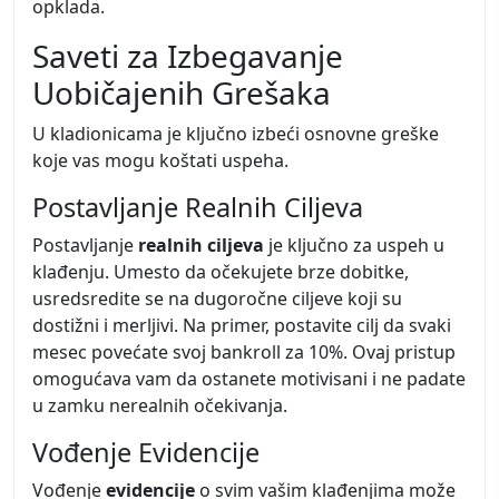
opklada.
Saveti za Izbegavanje
Uobičajenih Grešaka
U kladionicama je ključno izbeći osnovne greške
koje vas mogu koštati uspeha.
Postavljanje Realnih Ciljeva
Postavljanje
realnih ciljeva
je ključno za uspeh u
klađenju. Umesto da očekujete brze dobitke,
usredsredite se na dugoročne ciljeve koji su
dostižni i merljivi. Na primer, postavite cilj da svaki
mesec povećate svoj bankroll za 10%. Ovaj pristup
omogućava vam da ostanete motivisani i ne padate
u zamku nerealnih očekivanja.
Vođenje Evidencije
Vođenje
evidencije
o svim vašim klađenjima može