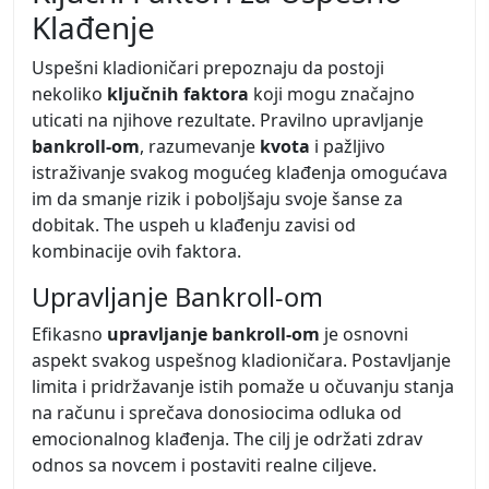
Klađenje
Uspešni kladioničari prepoznaju da postoji
nekoliko
ključnih faktora
koji mogu značajno
uticati na njihove rezultate. Pravilno upravljanje
bankroll-om
, razumevanje
kvota
i pažljivo
istraživanje svakog mogućeg klađenja omogućava
im da smanje rizik i poboljšaju svoje šanse za
dobitak. The uspeh u klađenju zavisi od
kombinacije ovih faktora.
Upravljanje Bankroll-om
Efikasno
upravljanje bankroll-om
je osnovni
aspekt svakog uspešnog kladioničara. Postavljanje
limita i pridržavanje istih pomaže u očuvanju stanja
na računu i sprečava donosiocima odluka od
emocionalnog klađenja. The cilj je održati zdrav
odnos sa novcem i postaviti realne ciljeve.