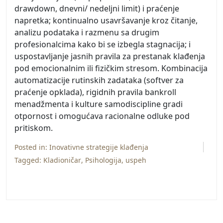
drawdown, dnevni/ nedeljni limit) i praćenje
napretka; kontinualno usavršavanje kroz čitanje,
analizu podataka i razmenu sa drugim
profesionalcima kako bi se izbegla stagnacija; i
uspostavljanje jasnih pravila za prestanak klađenja
pod emocionalnim ili fizičkim stresom. Kombinacija
automatizacije rutinskih zadataka (softver za
praćenje opklada), rigidnih pravila bankroll
menadžmenta i kulture samodiscipline gradi
otpornost i omogućava racionalne odluke pod
pritiskom.
Posted in:
Inovativne strategije klađenja
Tagged:
Kladioničar
,
Psihologija
,
uspeh