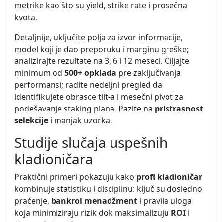
metrike kao što su yield, strike rate i prosečna
kvota.
Detaljnije, uključite polja za izvor informacije,
model koji je dao preporuku i marginu greške;
analizirajte rezultate na 3, 6 i 12 meseci. Ciljajte
minimum od
500+ opklada
pre zaključivanja
performansi; radite nedeljni pregled da
identifikujete obrasce tilt-a i mesečni pivot za
podešavanje staking plana. Pazite na
pristrasnost
selekcije
i manjak uzorka.
Studije slučaja uspešnih
kladioničara
Praktični primeri pokazuju kako
profi kladioničar
kombinuje statistiku i disciplinu: ključ su dosledno
praćenje,
bankrol menadžment
i pravila uloga
koja minimiziraju rizik dok maksimalizuju
ROI
i