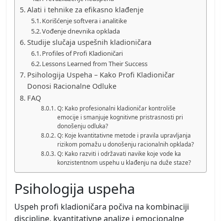
Alati i tehnike za efikasno klađenje
Korišćenje softvera i analitike
Vođenje dnevnika opklada
Studije slučaja uspešnih kladioničara
Profiles of Profi Kladioničari
Lessons Learned from Their Success
Psihologija Uspeha – Kako Profi Kladioničar
Donosi Racionalne Odluke
FAQ
Q: Kako profesionalni kladioničar kontroliše
emocije i smanjuje kognitivne pristrasnosti pri
donošenju odluka?
Q: Koje kvantitativne metode i pravila upravljanja
rizikom pomažu u donošenju racionalnih opklada?
Q: Kako razviti i održavati navike koje vode ka
konzistentnom uspehu u klađenju na duže staze?
Psihologija uspeha
Uspeh profi kladioničara počiva na kombinaciji
discipline, kvantitativne analize i emocionalne