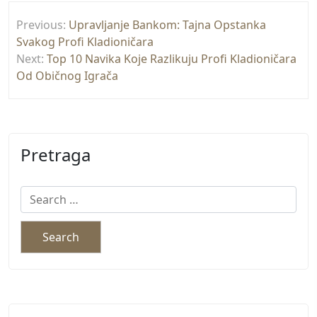
Post
Previous:
Upravljanje Bankom: Tajna Opstanka
navigation
Svakog Profi Kladioničara
Next:
Top 10 Navika Koje Razlikuju Profi Kladioničara
Od Običnog Igrača
Pretraga
Search
for: