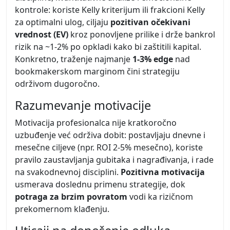
kontrole: koriste Kelly kriterijum ili frakcioni Kelly
za optimalni ulog, ciljaju
pozitivan očekivani
vrednost (EV)
kroz ponovljene prilike i drže bankrol
rizik na ~1-2% po opkladi kako bi zaštitili kapital.
Konkretno, traženje najmanje
1-3% edge
nad
bookmakerskom marginom čini strategiju
održivom dugoročno.
Razumevanje motivacije
Motivacija profesionalca nije kratkoročno
uzbuđenje već održiva dobit: postavljaju dnevne i
mesečne ciljeve (npr. ROI 2-5% mesečno), koriste
pravilo zaustavljanja gubitaka i nagrađivanja, i rade
na svakodnevnoj disciplini.
Pozitivna motivacija
usmerava doslednu primenu strategije, dok
potraga za brzim povratom
vodi ka rizičnom
prekomernom klađenju.