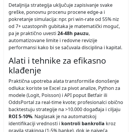
Detaljnija strategija uključuje zapisivanje svake
greške, ponovnu procenu procene edge-a i
pokretanje simulacija: npr. pri win-rate od 55% niz
od 7+ uzastopnih gubitaka je matematički moguć,
pa je praktično uvesti
24-48h pauzu
,
automatizovane limite i redovne revizije
performansi kako bi se sačuvala disciplina i kapital.
Alati i tehnike za efikasno
klađenje
Praktična upotreba alata transformiše donošenje
odluka: koriste se Excel za pivot analize, Python za
modele (Logit, Poisson) i API poput Betfair ili
OddsPortal za real-time kvote; profesionalci obično
backtestuju strategije na >10.000 događaja i ciljaju
ROI 5-10%
. Naglasak je na automatskoj
identifikaciji vrednosti i
kontroli bankrolla
kroz
pravila stakinga (1-5% banke), dok je najveća