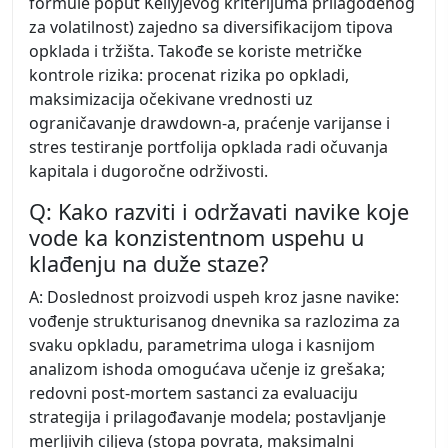
formule poput Kellyjevog kriterijuma prilagođenog
za volatilnost) zajedno sa diversifikacijom tipova
opklada i tržišta. Takođe se koriste metričke
kontrole rizika: procenat rizika po opkladi,
maksimizacija očekivane vrednosti uz
ograničavanje drawdown-a, praćenje varijanse i
stres testiranje portfolija opklada radi očuvanja
kapitala i dugoročne održivosti.
Q: Kako razviti i održavati navike koje
vode ka konzistentnom uspehu u
klađenju na duže staze?
A: Doslednost proizvodi uspeh kroz jasne navike:
vođenje strukturisanog dnevnika sa razlozima za
svaku opkladu, parametrima uloga i kasnijom
analizom ishoda omogućava učenje iz grešaka;
redovni post-mortem sastanci za evaluaciju
strategija i prilagođavanje modela; postavljanje
merljivih ciljeva (stopa povrata, maksimalni