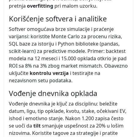
pretnja
overfitting
pri malom uzorku.
Korišćenje softvera i analitike
Softver omogućava brze simulacije i praćenje
varijansi: koristite Monte Carlo za procenu rizika,
SQL baze za istoriju i Python biblioteke (pandas,
scikit-learn) za predictive modele. Primer: backtest
modela na 12 meseci i 15.000 opklada otkrio je pad
ROI sa 8% na 3% zbog market mismatch. Obavezno
uključite
kontrolu verzija
i testirajte na
nezavisnom setu podataka.
Vođenje dnevnika opklada
Vođenje dnevnika je ključ za disciplinu: beležite
datum, ligu, tip opklade, kvotu, stake, očekivani EV,
ishod i emotivno stanje. Nakon 1.200 zapisa često
se uoči da
tilt
smanjuje uspešnost za 20% u lošim
nizovima. Koristite tagove za strategije i pratite