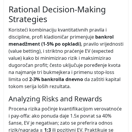
Rational Decision-Making
Strategies
Koristeći kombinaciju kvantitativnih pravila i
discipline, profi kladioničar primenjuje
bankrol
menadžment (1-5% po opkladi)
, pravilo vrijednosti
(value betting), i striktno praćenje EV (expected
value) kako bi minimizirao rizik i maksimizirao
dugoročan profit; često uključuje poređenje kvota
na najmanje tri bukmejkera i primenu stop‑loss
limita od
2-3% bankrolla dnevno
da zaštiti kapital
tokom serija loših rezultata.
Analyzing Risks and Rewards
Procena rizika počinje kvantifikacijom verovatnoće
i pay‑offa: ako ponuda daje 1.5x povrat sa 40%
šanse, EV je negativan; zato se preferira odnos
rizik/nagrada ≥
1:3
ili pozitivni EV. Praktikuje se