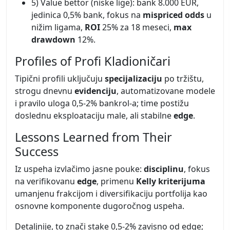
5) Value bettor (niske lige): bank 8.000 EUR,
jedinica 0,5% bank, fokus na
mispriced odds
u
nižim ligama,
ROI
25% za 18 meseci,
max
drawdown
12%.
Profiles of Profi Kladioničari
Tipični profili uključuju
specijalizaciju
po tržištu,
strogu dnevnu
evidenciju
, automatizovane modele
i pravilo uloga 0,5-2% bankrol-a; time postižu
doslednu eksploataciju male, ali stabilne
edge
.
Lessons Learned from Their
Success
Iz uspeha izvlačimo jasne pouke:
disciplinu
, fokus
na verifikovanu
edge
, primenu
Kelly kriterijuma
umanjenu frakcijom i diversifikaciju portfolija kao
osnovne komponente dugoročnog uspeha.
Detaljnije, to znači stake 0,5-2% zavisno od edge;