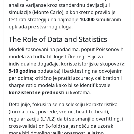
analiza varijanse kroz standardnu devijaciju i
simulacije (Monte Carlo), a konkretno pravilo je
testirati strategiju na najmanje
10.000
simuliranih
opklada pre stvarnog uloga.
The Role of Data and Statistics
Modeli zasnovani na podacima, poput Poissonovih
modela za fudbal ili logističke regresije za
individualne događaje, koriste istorijske skupove (≥
5-10 godina
podataka) i backtesting na odvojenim
periodima; kritično je pratiti accuracy, calibration i
sharpe ratio modela kako bi se identifikovale
konzistentne prednosti
u kvotama.
Detaljnije, fokusira se na selekciju karakteristika
(forma tima, povrede, vreme, head‑to‑head),
regularizaciju (L1/L2) da bi se smanjilo overfitting, i
cross‑validation (k‑fold) sa jasnošću da uzorak
mora biti dovoljno velik; opasnost je lažno