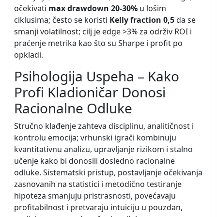
očekivati
max drawdown 20-30%
u lošim
ciklusima; često se koristi
Kelly fraction 0,5
da se
smanji volatilnost; cilj je edge >3% za održiv ROI i
praćenje metrika kao što su Sharpe i profit po
opkladi.
Psihologija Uspeha – Kako
Profi Kladioničar Donosi
Racionalne Odluke
Stručno klađenje zahteva disciplinu, analitičnost i
kontrolu emocija; vrhunski igrači kombinuju
kvantitativnu analizu, upravljanje rizikom i stalno
učenje kako bi donosili dosledno racionalne
odluke. Sistematski pristup, postavljanje očekivanja
zasnovanih na statistici i metodično testiranje
hipoteza smanjuju pristrasnosti, povećavaju
profitabilnost i pretvaraju intuiciju u pouzdan,