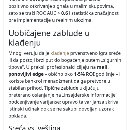
pozitivno otkrivanje signala u malim skupovima,
zato se traži ROC AUC >
0.6
i statistička značajnost
pre implementacije u realnim ulozima.
Uobičajene zablude u
klađenju
Mnogi veruju da je
klađenje
prvenstveno igra sreće
ili da postoji brzi put do bogaćenja putem „sigurnih
tipova“. U praksi, profesionalci ciljaju na
mali,
ponovljivi edge
– obično oko
1-5% ROI
godišnje – i
koriste bankrol menadžment da ga pretvore u
stabilan prihod. Tipične zablude uključuju
preterano oslanjanje na „insajderske informacije“ i
podcenjivanje varijanse; upravo ta varijansa skriva
istinski učinak dok se ne sakupi dovoljan uzorak
opklada.
Sreća vs. veština