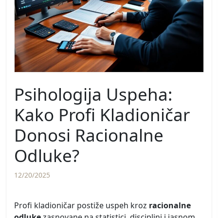
Psihologija Uspeha:
Kako Profi Kladioničar
Donosi Racionalne
Odluke?
12/20/2025
Profi kladioničar postiže uspeh kroz
racionalne
odluke
zasnovane na statistici, disciplini i jasnom