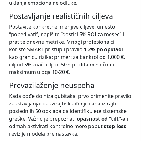
uklanja emocionalne odluke.
Postavljanje realističnih ciljeva
Postavite konkretne, merljive ciljeve: umesto
“pobeđivati”, napišite “dostići 5% ROI za mesec” i
pratite dnevne metrike. Mnogi profesionalci
koriste SMART pristup i pravilo
1-2% po opkladi
kao granicu rizika; primer: za bankrol od 1.000 €,
cilj od 5% znači cilj od 50 € profita mesečno i
maksimum uloga 10-20 €.
Prevazilaženje neuspeha
Kada dođe do niza gubitaka, prvo primenite pravilo
zaustavljanja: pauzirajte klađenje i analizirajte
poslednjih 50 opklada da identifikujete sistemske
greške. Važno je prepoznati
opasnost od “tilt”-a
i
odmah aktivirati kontrolne mere poput
stop-loss
i
revizije modela pre nastavka.