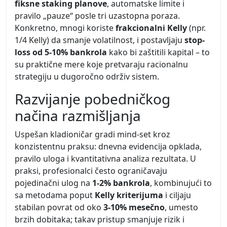
fiksne staking planove
, automatske limite i
pravilo „pauze“ posle tri uzastopna poraza.
Konkretno, mnogi koriste
frakcionalni Kelly
(npr.
1/4 Kelly) da smanje volatilnost, i postavljaju
stop-
loss od 5-10% bankrola
kako bi zaštitili kapital – to
su praktične mere koje pretvaraju racionalnu
strategiju u dugoročno održiv sistem.
Razvijanje pobedničkog
načina razmišljanja
Uspešan kladioničar gradi mind-set kroz
konzistentnu praksu: dnevna evidencija opklada,
pravilo uloga i kvantitativna analiza rezultata. U
praksi, profesionalci često ograničavaju
pojedinačni ulog na
1-2% bankrola
, kombinujući to
sa metodama poput
Kelly kriterijuma
i ciljaju
stabilan povrat od oko
3-10% mesečno
, umesto
brzih dobitaka; takav pristup smanjuje rizik i