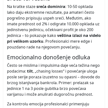
Na kratke staze
sreća dominira
: 10-50 opklada
lako daju ekstremne rezultate, pa amateri često
pogrešno pripisuju uspeh sreći. Međutim, ako
imate prednost od 2% i odigrate 10.000 opklada uz
jedinstvenu jedinicu, očekivani profit je oko 200
jedinica – to pokazuje kako
veština izlazi na videlo
pri velikom uzorku
. Profesionalci mere edge i
pouzdano rade na njegovom povećanju.
Emocionalno donošenje odluka
Često se mislima i impulsima daje veća težina nego
podacima:
tilt
, „chasing losses“ i povećanje uloga
posle serije poraza izuzetno su opasni – dovode do
brzog istanjivanja bankrola. Primer: prelazak sa
jedinice 1 na 3 posle gubitka brzo povećava
varijansu i može anulirati dugoročnu prednost.
Za kontrolu emocija profesionalci primenjuju