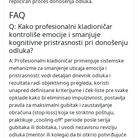
repliciran proces donošenja odluka.
FAQ
Q: Kako profesionalni kladioničar
kontroliše emocije i smanjuje
kognitivne pristrasnosti pri donošenju
odluka?
A: Profesionalni kladioničar primenjuje sistemske
mehanizme za smanjenje uticaja emocija i
pristrasnosti: vodi detaljan dnevnik odluka i
rezultata radi objektivnog pregleda, koristi
unapred definisane kriterijume i ček-liste pre svake
opklade kako bi eliminisao impulzivnost, postavlja
pravila za maksimalni gubitak i zaustavljanje
obračuna (stop-loss) koja se striktno poštuju,
praktikuje „cooling-off“ periode posle serija
gubitaka ili dobitaka, i uvodi nezavisnu reviziju
odluka (mentor ili kolega) da bi otkrio potvrđujuće