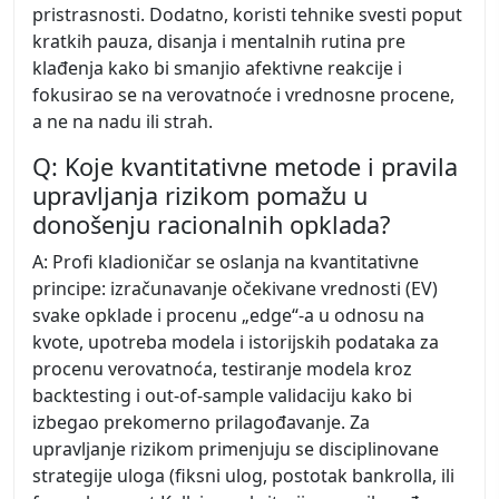
pristrasnosti. Dodatno, koristi tehnike svesti poput
kratkih pauza, disanja i mentalnih rutina pre
klađenja kako bi smanjio afektivne reakcije i
fokusirao se na verovatnoće i vrednosne procene,
a ne na nadu ili strah.
Q: Koje kvantitativne metode i pravila
upravljanja rizikom pomažu u
donošenju racionalnih opklada?
A: Profi kladioničar se oslanja na kvantitativne
principe: izračunavanje očekivane vrednosti (EV)
svake opklade i procenu „edge“-a u odnosu na
kvote, upotreba modela i istorijskih podataka za
procenu verovatnoća, testiranje modela kroz
backtesting i out-of-sample validaciju kako bi
izbegao prekomerno prilagođavanje. Za
upravljanje rizikom primenjuju se disciplinovane
strategije uloga (fiksni ulog, postotak bankrolla, ili