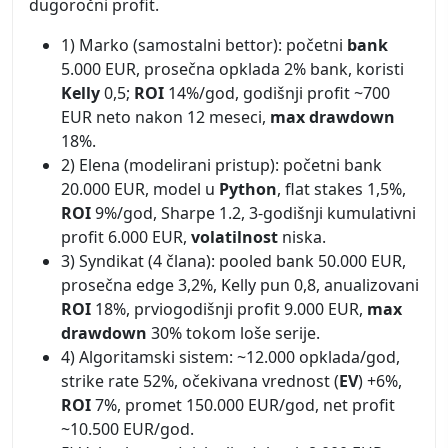
dugoročni profit.
1) Marko (samostalni bettor): početni
bank
5.000 EUR, prosečna opklada 2% bank, koristi
Kelly
0,5;
ROI
14%/god, godišnji profit ~700
EUR neto nakon 12 meseci,
max drawdown
18%.
2) Elena (modelirani pristup): početni bank
20.000 EUR, model u
Python
, flat stakes 1,5%,
ROI
9%/god, Sharpe 1.2, 3-godišnji kumulativni
profit 6.000 EUR,
volatilnost
niska.
3) Syndikat (4 člana): pooled bank 50.000 EUR,
prosečna edge 3,2%, Kelly pun 0,8, anualizovani
ROI
18%, prviogodišnji profit 9.000 EUR,
max
drawdown
30% tokom loše serije.
4) Algoritamski sistem: ~12.000 opklada/god,
strike rate 52%, očekivana vrednost (
EV
) +6%,
ROI
7%, promet 150.000 EUR/god, net profit
~10.500 EUR/god.