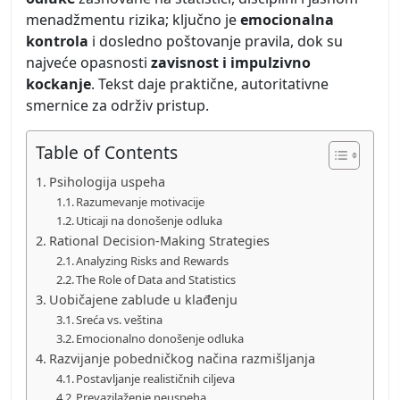
menadžmentu rizika; ključno je
emocionalna
kontrola
i dosledno poštovanje pravila, dok su
najveće opasnosti
zavisnost i impulzivno
kockanje
. Tekst daje praktične, autoritativne
smernice za održiv pristup.
Table of Contents
Psihologija uspeha
Razumevanje motivacije
Uticaji na donošenje odluka
Rational Decision-Making Strategies
Analyzing Risks and Rewards
The Role of Data and Statistics
Uobičajene zablude u klađenju
Sreća vs. veština
Emocionalno donošenje odluka
Razvijanje pobedničkog načina razmišljanja
Postavljanje realističnih ciljeva
Prevazilaženje neuspeha