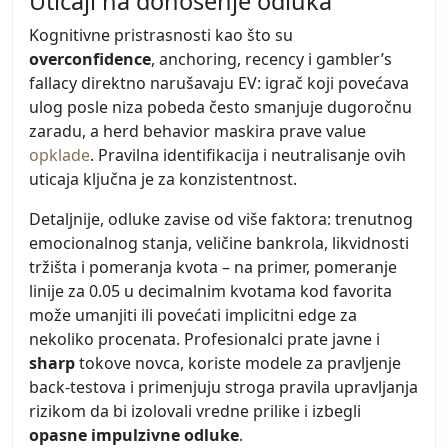
Uticaji na donošenje odluka
Kognitivne pristrasnosti kao što su
overconfidence
, anchoring, recency i gambler’s
fallacy direktno narušavaju EV: igrač koji povećava
ulog posle niza pobeda često smanjuje dugoročnu
zaradu, a herd behavior maskira prave value
opklade
. Pravilna identifikacija i neutralisanje ovih
uticaja ključna je za konzistentnost.
Detaljnije, odluke zavise od više faktora: trenutnog
emocionalnog stanja, veličine bankrola, likvidnosti
tržišta i pomeranja kvota – na primer, pomeranje
linije za 0.05 u decimalnim kvotama kod favorita
može umanjiti ili povećati implicitni edge za
nekoliko procenata. Profesionalci prate javne i
sharp
tokove novca, koriste modele za pravljenje
back-testova i primenjuju stroga pravila upravljanja
rizikom da bi izolovali vredne prilike i izbegli
opasne impulzivne odluke
.